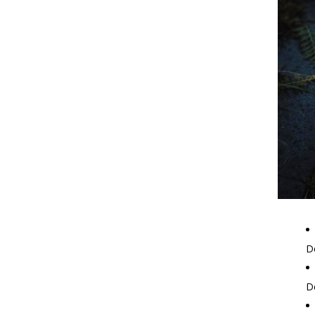
De
De