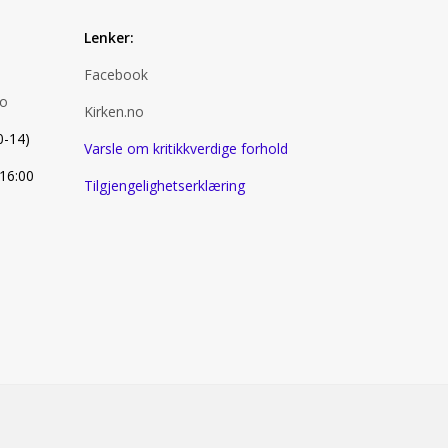
Lenker:
Facebook
no
Kirken.no
0-14)
Varsle om kritikkverdige forhold
 16:00
Tilgjengelighetserklæring