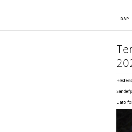
DÅP
Te
20
Høstens
Sandefjo
Dato fo