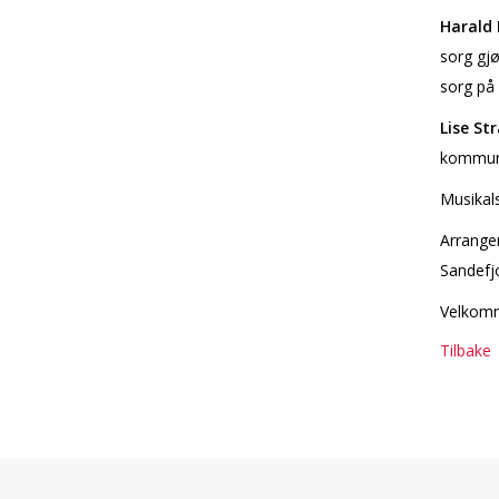
Harald
sorg gjø
sorg på
Lise St
kommune
Musikals
Arrange
Sandefj
Velkom
Tilbake